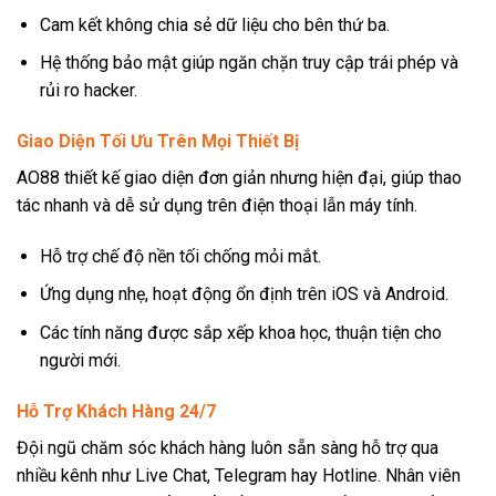
Cam kết không chia sẻ dữ liệu cho bên thứ ba.
Hệ thống bảo mật giúp ngăn chặn truy cập trái phép và
rủi ro hacker.
Giao Diện Tối Ưu Trên Mọi Thiết Bị
AO88 thiết kế giao diện đơn giản nhưng hiện đại, giúp thao
tác nhanh và dễ sử dụng trên điện thoại lẫn máy tính.
Hỗ trợ chế độ nền tối chống mỏi mắt.
Ứng dụng nhẹ, hoạt động ổn định trên iOS và Android.
Các tính năng được sắp xếp khoa học, thuận tiện cho
người mới.
Hỗ Trợ Khách Hàng 24/7
Đội ngũ chăm sóc khách hàng luôn sẵn sàng hỗ trợ qua
nhiều kênh như Live Chat, Telegram hay Hotline. Nhân viên