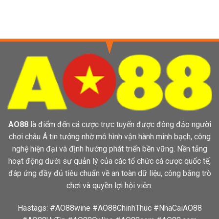
AO88
là điểm đến cá cược trực tuyến được đông đảo người
chơi châu Á tin tưởng nhờ mô hình vận hành minh bạch, công
nghệ hiện đại và định hướng phát triển bền vững. Nền tảng
hoạt động dưới sự quản lý của các tổ chức cá cược quốc tế,
đáp ứng đầy đủ tiêu chuẩn về an toàn dữ liệu, công bằng trò
chơi và quyền lợi hội viên.
Hastags:
#AO88
wine
#AO88ChinhThuc #NhaCaiAO88